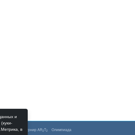
данных и
(куки-
.Метрика, в
менты
РЦИ
Турнир AR
T
Олимпиада
2
2