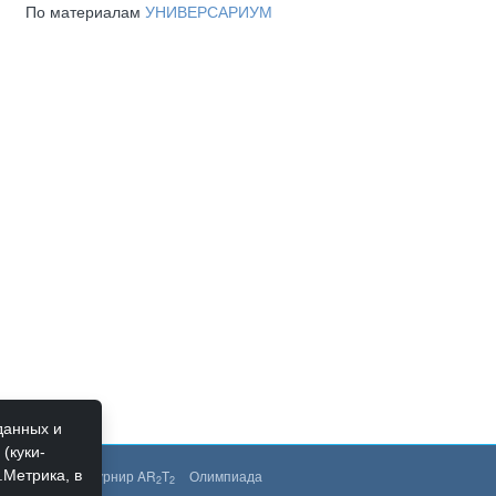
По материалам
УНИВЕРСАРИУМ
данных и
(куки-
.Метрика, в
менты
РЦИ
Турнир AR
T
Олимпиада
2
2