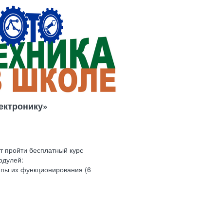
ектронику»
т пройти бесплатный курс
модулей:
ипы их функционирования (6