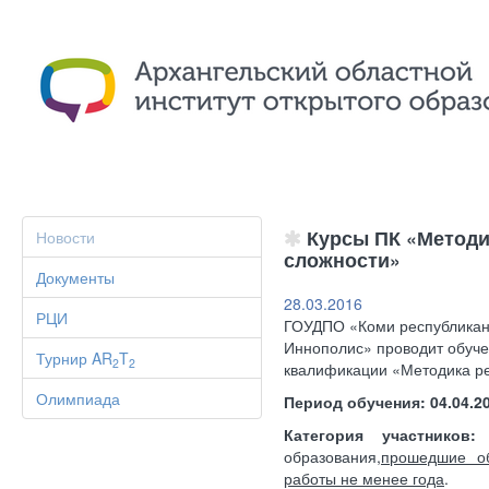
Курсы ПК «Методи
Новости
сложности»
Документы
28.03.2016
РЦИ
ГОУДПО «Коми республиканс
Иннополис» проводит обуч
Турнир AR
T
2
2
квалификации
«Методика р
Олимпиада
Период обучения: 04.04.2
Категория участников
образования,
прошедшие об
работы не менее года
.