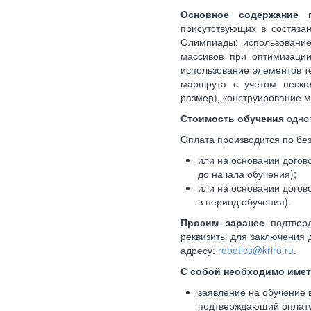
Основное содержание 
присутствующих в состяза
Олимпиады: использование
массивов при оптимизации
использование элементов т
маршрута с учетом нескол
размер), конструирование 
Стоимость обучения
одног
Оплата производится по бе
или на основании догов
до начала обучения);
или на основании догов
в период обучения).
Просим заранее
подтверд
реквизиты для заключения 
адресу:
robotics@kriro.ru
.
С собой необходимо име
заявление на обучение в
подтверждающий оплату