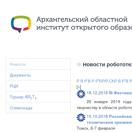
Новости робототе
Новости
Документы
Р В Р’В Р РЋРІР‚СћР В Р’В Р
РЦИ
[
x
]
18.12.2018
III Фести
Турнир AR
T
2
2
20 января 2019 года
творчеству в области робо
Олимпиада
15.10.2018
Российски
техническим зрением
Томск, 6-7 февраля