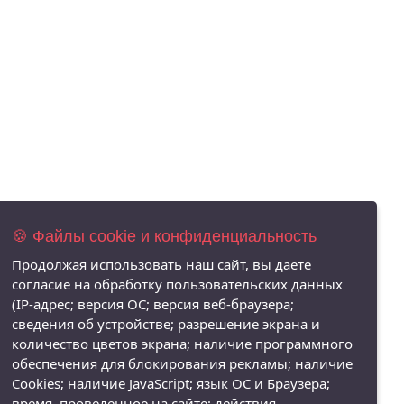
🍪 Файлы cookie и конфиденциальность
Продолжая использовать наш сайт, вы даете
согласие на обработку пользовательских данных
(IP-адрес; версия ОС; версия веб-браузера;
сведения об устройстве; разрешение экрана и
количество цветов экрана; наличие программного
обеспечения для блокирования рекламы; наличие
Cookies; наличие JavaScript; язык ОС и Браузера;
время, проведенное на сайте; действия