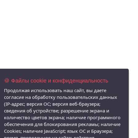
🍪 Файлы cookie и конфиденциальность
Продолжая использовать наш сайт, вы даете
согласие на обработку пользовательских данных
(IP-адрес; версия ОС; версия веб-браузера;
сведения об устройстве; разрешение экрана и
количество цветов экрана; наличие программного
обеспечения для блокирования рекламы; наличие
Cookies; наличие JavaScript; язык ОС и Браузера;
время, проведенное на сайте; действия