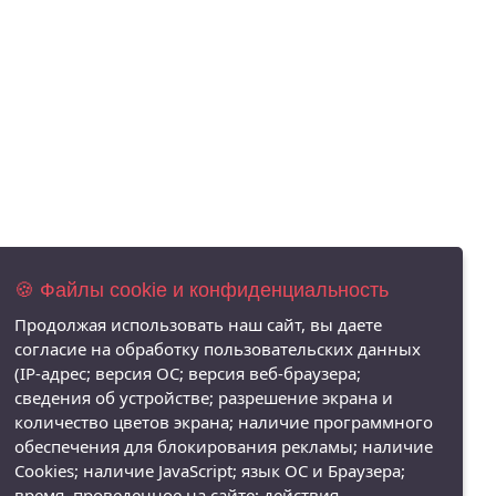
🍪 Файлы cookie и конфиденциальность
Продолжая использовать наш сайт, вы даете
согласие на обработку пользовательских данных
(IP-адрес; версия ОС; версия веб-браузера;
сведения об устройстве; разрешение экрана и
количество цветов экрана; наличие программного
обеспечения для блокирования рекламы; наличие
Cookies; наличие JavaScript; язык ОС и Браузера;
время, проведенное на сайте; действия