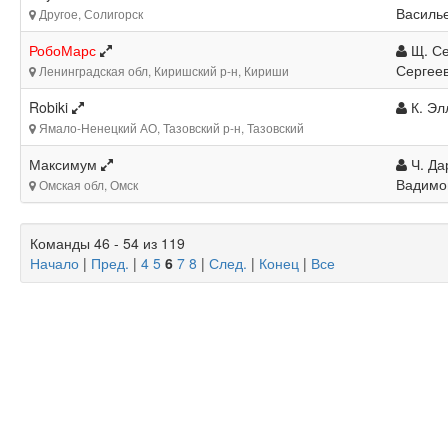
Василь
Другое, Солигорск
РобоМарс
Щ. Се
Сергее
Ленинградская обл, Киришский р-н, Кириши
Robiki
К. Эл
Ямало-Ненецкий АО, Тазовский р-н, Тазовский
Максимум
Ч. Да
Вадимо
Омская обл, Омск
Команды 46 - 54 из 119
Начало
|
Пред.
|
4
5
6
7
8
|
След.
|
Конец
|
Все