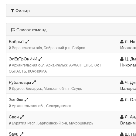
Фильтр
Список команд
Бобры1
Л. На
Иванов
Воронежская обл, Бобровский р-н, Бобров
ЭлЕкТрОнИкИ
Ц. Дм
Никола
Архангельская обл, Архангельск, АРХАНГЕЛЬСКАЯ
ОБЛАСТЬ, КОРЯЖМА
Рубановцы
Ч. Дм
Валерь
Другое, Беларусь, Минская обл., г. Слуцк
Змейка
Л. Ол
Архангельская обл, Северодвинск
Свои
Л. Ан
Владим
Бурятия Респ, Баргузинский р-н, Мухоршибирь
Sayu
Ш. На