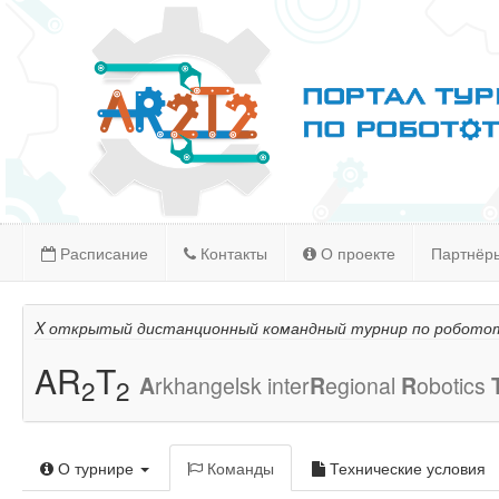
Расписание
Контакты
О проекте
Партнёр
X открытый дистанционный командный турнир по робото
AR
T
A
rkhangelsk inter
R
egional
R
obotics
2
2
О турнире
Команды
Технические условия