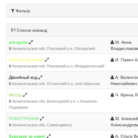
Фильтр
Список команд
алгоритм
М. Анна
Владиславов
Архангельская обл, Плесецкий р-н, Обозерский
Роботостроители
И. Павел А
Архангельская обл, Пинежский р-н, Междуреченский
Двои4ный код
А. Валенти
Николайевич
Архангельская обл, Устьянский р-н, село Шангалы
Мотор
Ч. Ирина Л
Архангельская обл, Вилегодский р-н, с.Ильинско-
Подомское
РОБОТРОНИК
М. Алексей
Александров
Архангельская обл, Северодвинск
Будущее за нами!
А. Ольга В