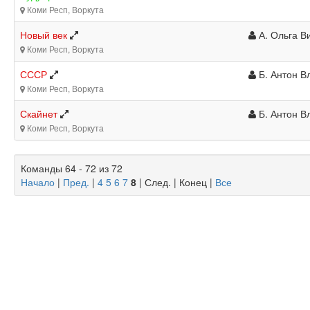
Коми Респ, Воркута
Новый век
А. Ольга В
Коми Респ, Воркута
СССР
Б. Антон В
Коми Респ, Воркута
Скайнет
Б. Антон В
Коми Респ, Воркута
Команды 64 - 72 из 72
Начало
|
Пред.
|
4
5
6
7
8
| След. | Конец
|
Все