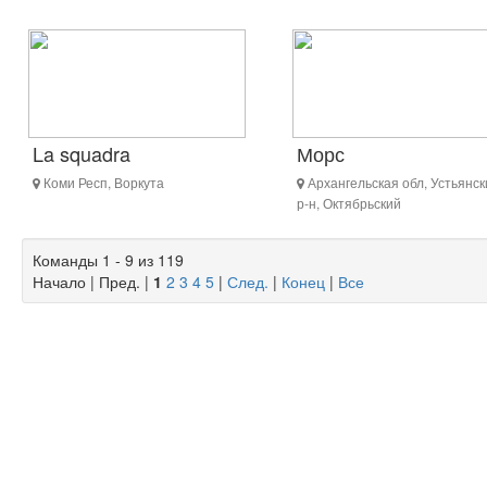
La squadra
Морс
Коми Респ, Воркута
Архангельская обл, Устьянск
р-н, Октябрьский
Команды 1 - 9 из 119
Начало | Пред. |
1
2
3
4
5
|
След.
|
Конец
|
Все