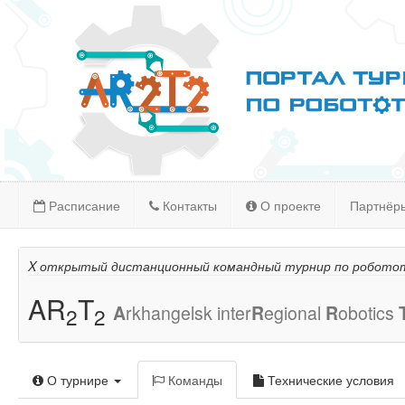
Расписание
Контакты
О проекте
Партнёр
X открытый дистанционный командный турнир по робото
AR
T
A
rkhangelsk inter
R
egional
R
obotics
2
2
О турнире
Команды
Технические условия