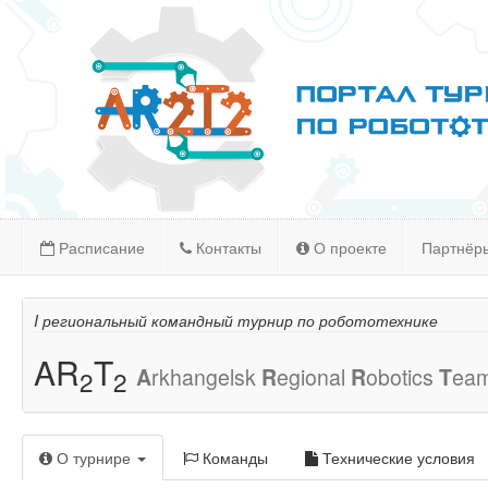
Расписание
Контакты
О проекте
Партнёр
I региональный командный турнир по робототехнике
AR
T
A
rkhangelsk
R
egional
R
obotics
T
ea
2
2
О турнире
Команды
Технические условия