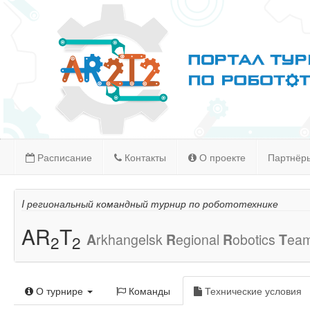
Расписание
Контакты
О проекте
Партнёр
I региональный командный турнир по робототехнике
AR
T
A
rkhangelsk
R
egional
R
obotics
T
ea
2
2
О турнире
Команды
Технические условия