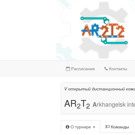
Расписание
Контакты
V открытый дистанционный кома
AR
T
A
rkhangelsk int
2
2
О турнире
Команды