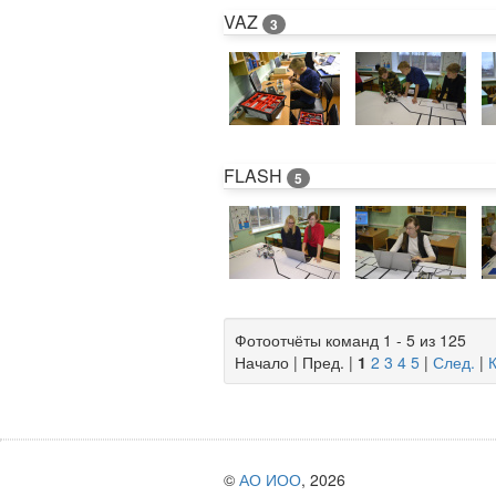
VAZ
3
FLASH
5
Фотоотчёты команд 1 - 5 из 125
Начало | Пред. |
1
2
3
4
5
|
След.
|
©
АО ИОО
, 2026