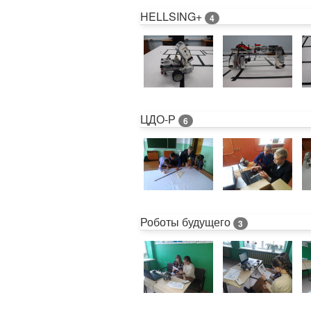
HELLSING+
4
ЦДО-Р
6
Роботы будущего
3