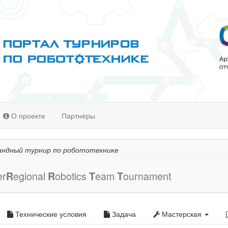
О проекте
Партнёры
ндный турнир по робототехнике
er
R
egional
R
obotics
T
eam
T
ournament
Технические условия
Задача
Мастерская