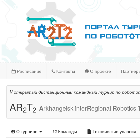
Расписание
Контакты
О проекте
Партнёр
V открытый дистанционный командный турнир по робото
AR
T
A
rkhangelsk inter
R
egional
R
obotics
2
2
О турнире
Команды
Технические условия