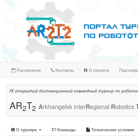
Расписание
Контакты
О проекте
Партнёр
IX открытый дистанционный командный турнир по робото
AR
T
A
rkhangelsk inter
R
egional
R
obotics
2
2
О турнире
Команды
Технические условия