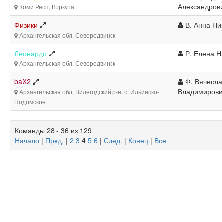
Александров
Коми Респ, Воркута
Физики
В. Анна Ни
Архангельская обл, Северодвинск
Леонардо
Р. Елена Н
Архангельская обл, Северодвинск
baX2
Ф. Вячесла
Владимирови
Архангельская обл, Вилегодский р-н, с. Ильинско-
Подомское
Команды 28 - 36 из 129
Начало
|
Пред.
|
2
3
4
5
6
|
След.
|
Конец
|
Все