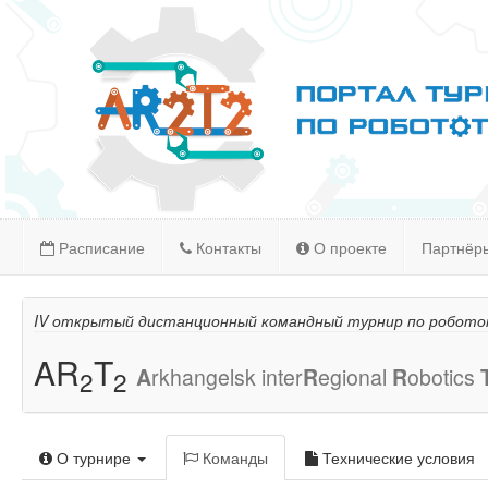
Расписание
Контакты
О проекте
Партнёр
IV открытый дистанционный командный турнир по робото
AR
T
A
rkhangelsk inter
R
egional
R
obotics
2
2
О турнире
Команды
Технические условия