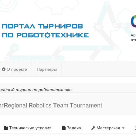
О проекте
Партнёры
мандный турнир по робототехнике
er
R
egional
R
obotics
T
eam
T
ournament
Технические условия
Задача
Мастерская