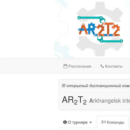
Расписание
Контакты
III открытый дистанционный ко
AR
T
A
rkhangelsk int
2
2
О турнире
Команды